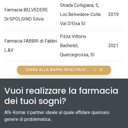
Strada Colligiana, 5,
Farmacia BELVEDERE
Loc.Belvedere-Colle
2019
Dr.SPOLSINO Silvio
Val D’Elsa SI
P.zza Vittorio
Farmacia FABBRI di Fabbri
Bachelet,
2021
L.&V
Quercegrossa, SI
TORNA ALLA MAPPA PRINCIPALE...
Vuoi realizzare la farmacia
dei tuoi sogni?
Afk-Komar il partner ideale al quale affidare qualsiasi
genere di problematica…