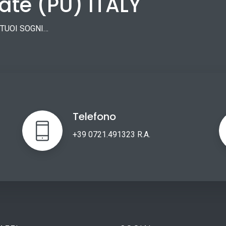
te (PU) ITALY
 TUOI SOGNI…
Telefono
+39 0721.491323 R.A.