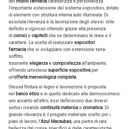
dei
mobili farmacia
caratterizza e personalizza
l’importante estensione del sistema espositivo, dotato
di elementi con struttura interna auto illuminata. Di
assoluta rilevanza è la lavorazione degli stessi: stile
definito e rigoroso ottenuto grazie alla presenza
di
cornici
e
capitelli
che ne determinano le linee e il
carattere. La scelta di realizzare
espositori
farmacia
che si sviluppano con estensione terra-
soffitto
trasmette
eleganza
e
compostezza
all’ambiente,
offrendo un’estesa
superficie espositiva
per
un’
offerta
merceologica completa
.
Stessa finitura in legno e lavorazione è proposta
nel
banco etico
e in quello dedicato alla dermocosmesi:
uno accanto all’altro, essi definiscono due diversi
settori creando
continuità materica
e
cromatica
. Di
grande rilevanza è il pregiato materiale scelto per i
piani di lavoro, l’
Azul
Macaubas
, una pietra di rara
bellezza dal colore specifico e dalle caratteristiche