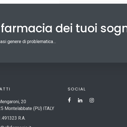
a farmacia dei tuoi sog
siasi genere di problematica…
ATTI
SOCIAL
Mengaroni, 20
5 Montelabbate (PU) ITALY
.491323 R.A.