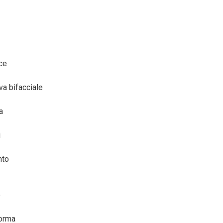
ce
a bifacciale
a
i
nto
o
norma