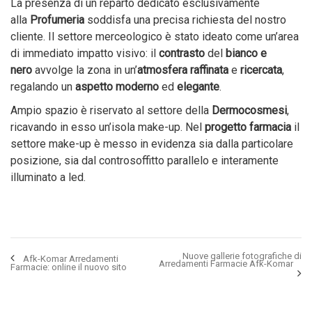
La presenza di un reparto dedicato esclusivamente
alla
Profumeria
soddisfa una precisa richiesta del nostro
cliente. Il settore merceologico è stato ideato come un’area
di immediato impatto visivo: il
contrasto
del
bianco e
nero
avvolge la zona in un’
atmosfera
raffinata
e
ricercata
,
regalando un
aspetto
moderno
ed
elegante
.
Ampio spazio è riservato al settore della
Dermocosmesi
,
ricavando in esso un’isola make-up. Nel
progetto farmacia
il
settore make-up è messo in evidenza sia dalla particolare
posizione, sia dal controsoffitto parallelo e interamente
illuminato a led.
Nuove gallerie fotografiche di
Afk-Komar Arredamenti
Arredamenti Farmacie Afk-Komar
Farmacie: online il nuovo sito