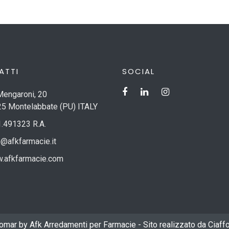
ATTI
SOCIAL
Mengaroni, 20
5 Montelabbate (PU) ITALY
.491323 R.A.
o@afkfarmacie.it
.afkfarmacie.com
mar by Afk Arredamenti per Farmacie - Sito realizzato da
Ciaff