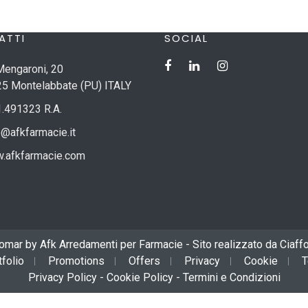
ATTI
SOCIAL
Mengaroni, 20
5 Montelabbate (PU) ITALY
.491323 R.A.
o@afkfarmacie.it
.afkfarmacie.com
mar by Afk Arredamenti per Farmacie - Sito realizzato da
Ciaff
tfolio
Promotions
Offers
Privacy
Cookie
T
Privacy Policy
-
Cookie Policy
-
Termini e Condizioni