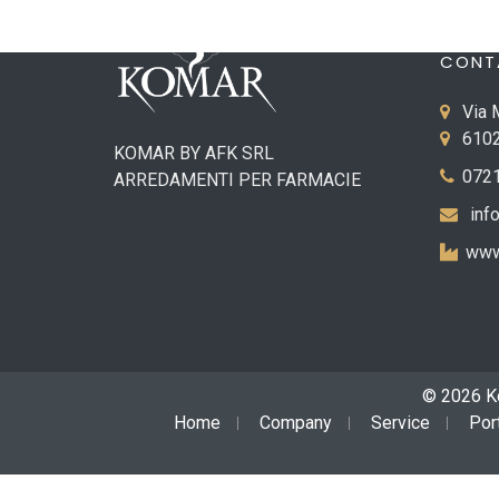
CONT
Via 
6102
KOMAR BY AFK SRL
0721
ARREDAMENTI PER FARMACIE
inf
www
© 2026 Ko
Home
Company
Service
Por