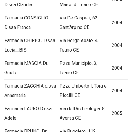
D.ssa Claudia
Marco di Teano CE
Farmacia CONSIGLIO
Via De Gasperi, 62,
2004
D.ssa Franca
Sant’Arpino CE
Farmacia CHIRICO D.ssa
Via Borgo Abate, 4,
2004
Lucia….BIS
Teano CE
Farmacia MASCIA Dr.
P.zza Municipio, 3,
2004
Guido
Teano CE
Farmacia ZACCHIA d.ssa
P.zza Umberto I, Tora e
2004
Annamaria
Piccilli CE
Farmacia LAURO D.ssa
Via dell’Archeologia, 8,
2005
Adele
Aversa CE
Farmacia BRUNO Dr.
Via Ruggiero, 112,