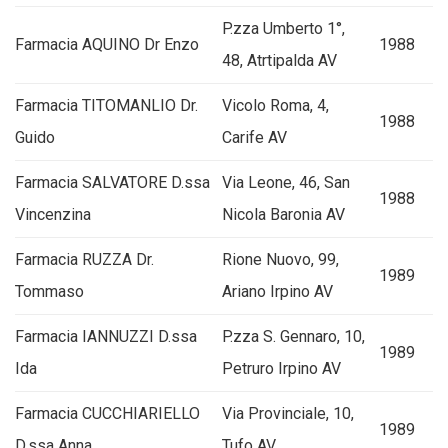
P.zza Umberto 1°,
Farmacia AQUINO Dr Enzo
1988
48, Atrtipalda AV
Farmacia TITOMANLIO Dr.
Vicolo Roma, 4,
1988
Guido
Carife AV
Farmacia SALVATORE D.ssa
Via Leone, 46, San
1988
Vincenzina
Nicola Baronia AV
Farmacia RUZZA Dr.
Rione Nuovo, 99,
1989
Tommaso
Ariano Irpino AV
Farmacia IANNUZZI D.ssa
P.zza S. Gennaro, 10,
1989
Ida
Petruro Irpino AV
Farmacia CUCCHIARIELLO
Via Provinciale, 10,
1989
D.ssa Anna
Tufo AV