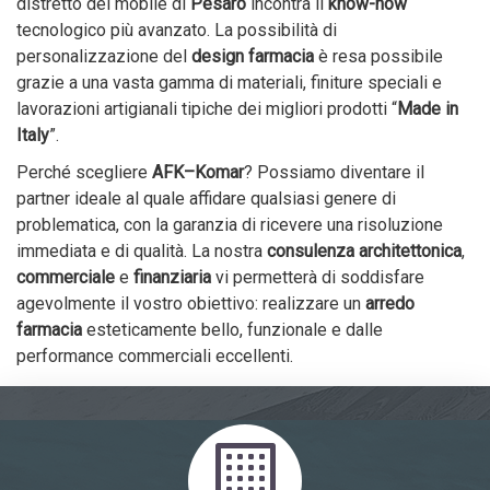
distretto del mobile di
Pesaro
incontra il
know-how
tecnologico più avanzato. La possibilità di
personalizzazione del
design farmacia
è resa possibile
grazie a una vasta gamma di materiali, finiture speciali e
lavorazioni artigianali tipiche dei migliori prodotti “
Made in
Italy
”.
Perché scegliere
AFK–Komar
? Possiamo diventare il
partner ideale al quale affidare qualsiasi genere di
problematica, con la garanzia di ricevere una risoluzione
immediata e di qualità. La nostra
consulenza architettonica
,
commerciale
e
finanziaria
vi permetterà di soddisfare
agevolmente il vostro obiettivo: realizzare un
arredo
farmacia
esteticamente bello, funzionale e dalle
performance commerciali eccellenti.