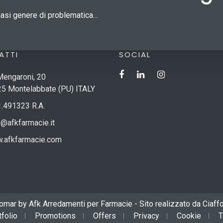
siasi genere di problematica…
ATTI
SOCIAL
Mengaroni, 20
5 Montelabbate (PU) ITALY
.491323 R.A.
o@afkfarmacie.it
.afkfarmacie.com
mar by Afk Arredamenti per Farmacie - Sito realizzato da
Ciaff
tfolio
Promotions
Offers
Privacy
Cookie
T