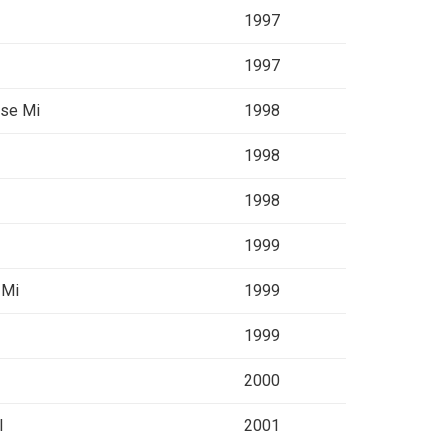
1997
1997
ese Mi
1998
1998
1998
1999
 Mi
1999
1999
2000
I
2001