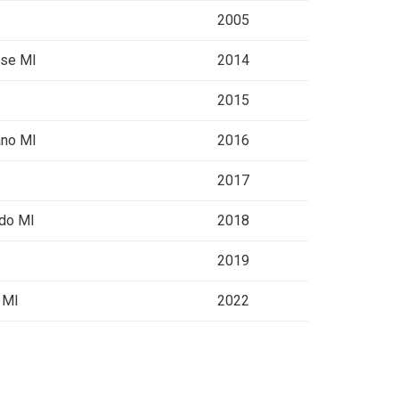
2005
ese MI
2014
2015
ano MI
2016
2017
ndo MI
2018
2019
, MI
2022