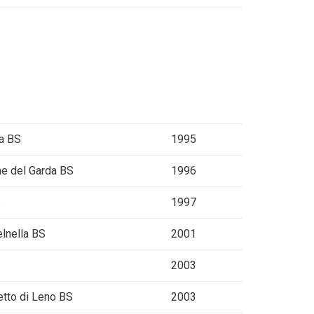
va BS
1995
ne del Garda BS
1996
S
1997
elnella BS
2001
2003
etto di Leno BS
2003