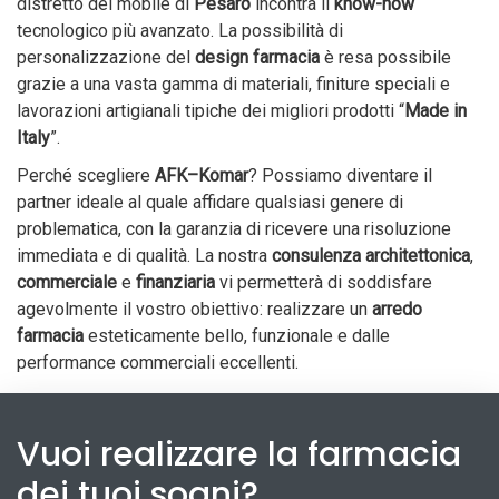
distretto del mobile di
Pesaro
incontra il
know-how
tecnologico più avanzato. La possibilità di
personalizzazione del
design farmacia
è resa possibile
grazie a una vasta gamma di materiali, finiture speciali e
lavorazioni artigianali tipiche dei migliori prodotti “
Made in
Italy
”.
Perché scegliere
AFK–Komar
? Possiamo diventare il
partner ideale al quale affidare qualsiasi genere di
problematica, con la garanzia di ricevere una risoluzione
immediata e di qualità. La nostra
consulenza architettonica
,
commerciale
e
finanziaria
vi permetterà di soddisfare
agevolmente il vostro obiettivo: realizzare un
arredo
farmacia
esteticamente bello, funzionale e dalle
performance commerciali eccellenti.
Vuoi realizzare la farmacia
dei tuoi sogni?