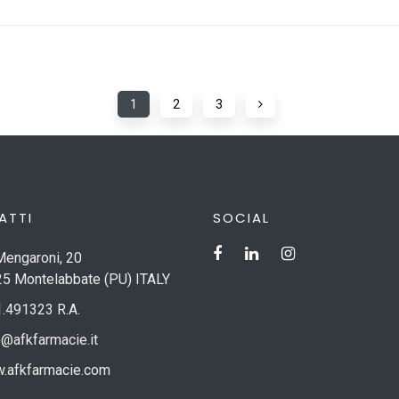
1
2
3
ATTI
SOCIAL
Mengaroni, 20
5 Montelabbate (PU) ITALY
.491323 R.A.
o@afkfarmacie.it
.afkfarmacie.com