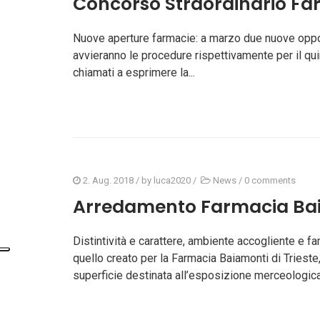
Concorso Straordinario Farm
Nuove aperture farmacie: a marzo due nuove oppor
avvieranno le procedure rispettivamente per il quin
chiamati a esprimere la...
2. Aug. 2018
/ by
luca2020
/
News
/
0 comments
Arredamento Farmacia Baia
Distintività e carattere, ambiente accogliente e fa
quello creato per la Farmacia Baiamonti di Trieste
superficie destinata all’esposizione merceologica 