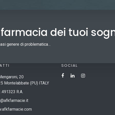
a farmacia dei tuoi sog
siasi genere di problematica…
ATTI
SOCIAL
Mengaroni, 20
5 Montelabbate (PU) ITALY
.491323 R.A.
o@afkfarmacie.it
.afkfarmacie.com