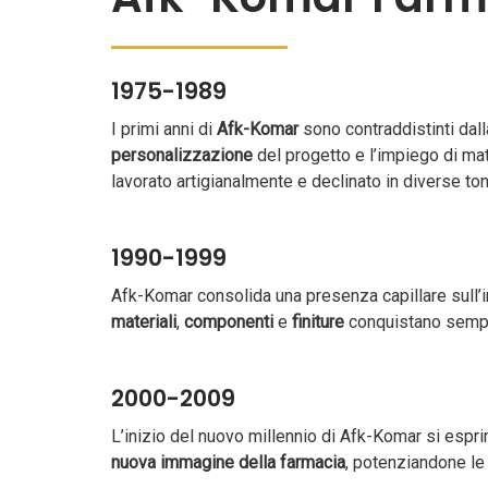
1975-1989
I primi anni di
Afk-Komar
sono contraddistinti dal
personalizzazione
del progetto e l’impiego di mate
lavorato artigianalmente e declinato in diverse ton
1990-1999
Afk-Komar consolida una presenza capillare sull’in
materiali
,
componenti
e
finiture
conquistano sempr
2000-2009
L’inizio del nuovo millennio di Afk-Komar si esp
nuova immagine della farmacia
, potenziandone le